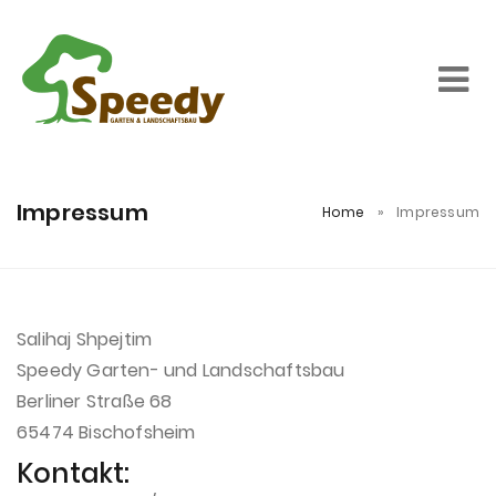
Startseite
Impressum
Home
»
Impressum
Privatkunden
Gewerbliche Kunden
Salihaj Shpejtim
Speedy Garten- und Landschaftsbau
Berliner Straße 68
Wir stellen uns vor
65474 Bischofsheim
Kontakt:
Magazin